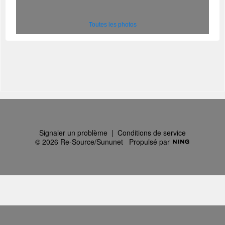
Toutes les photos
Signaler un problème
|
Conditions de service
© 2026 Re-Source/Sununet
Propulsé par