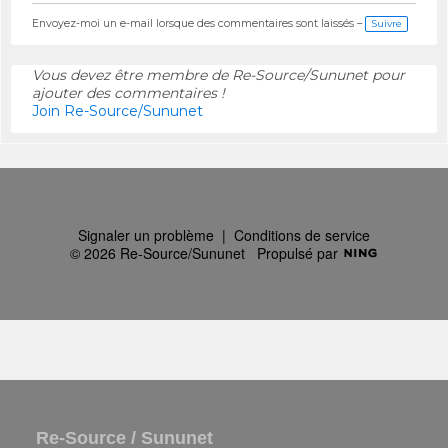
Envoyez-moi un e-mail lorsque des commentaires sont laissés –
Suivre
Vous devez être membre de Re-Source/Sununet pour
ajouter des commentaires !
Join Re-Source/Sununet
Signaler un problème
|
Conditions de service
© 2026 Re-Source/Sununet
Propulsé par
Re-Source / Sununet