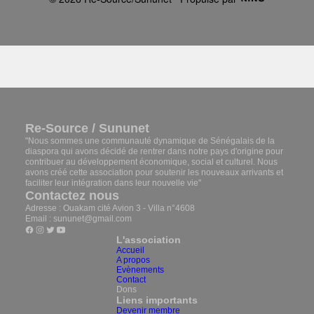
Re-Source / Sununet
"Nous sommes une communauté dynamique de Sénégalais de la
diaspora qui avons décidé de rentrer dans notre pays d'origine pour
contribuer au développement économique, social et culturel. Nous
avons créé cette association pour soutenir les nouveaux arrivants et
faciliter leur intégration dans leur nouvelle vie"
Contactez nous
Adresse : Ouakam cité Avion 3 - Villa n°4608
Email : sununet@gmail.com
L'association
Accueil
A propos
Evènements
Contact
Dons
Liens importants
Devenir membre