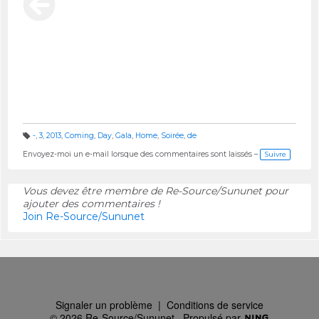
-
,
3
,
2013
,
Coming
,
Day
,
Gala
,
Home
,
Soirée
,
de
B
al
Envoyez-moi un e-mail lorsque des commentaires sont laissés –
Suivre
is
e
s :
Vous devez être membre de Re-Source/Sununet pour
ajouter des commentaires !
Join Re-Source/Sununet
Signaler un problème
|
Conditions de service
© 2026 Re-Source/Sununet
Propulsé par