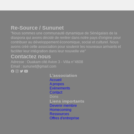
Re-Source / Sununet
"Nous sommes une communauté dynamique de Sénégalais de la
diaspora qui avons décidé de rentrer dans notre pays d'origine pour
contribuer au développement économique, social et culturel. Nous
avons créé cette association pour soutenir les nouveaux arrivants et
faciliter leur intégration dans leur nouvelle vie"
Contactez nous
Adresse : Ouakam cité Avion 3 - Villa n°4608
Email : sununet@gmail.com
L'association
Accueil
A propos
Evènements
Contact
Dons
Liens importants
Devenir membre
Homecoming
Ressources
Offres d'entreprise