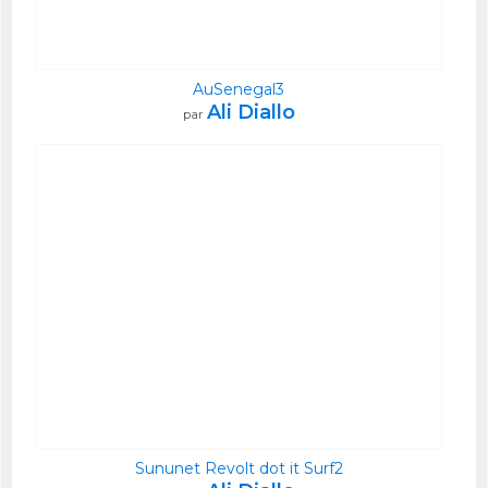
AuSenegal3
Ali Diallo
par
Sununet Revolt dot it Surf2