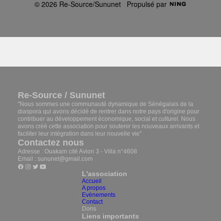
© 2026 Re-Source/Sununet
Propulsé par
Re-Source / Sununet
"Nous sommes une communauté dynamique de Sénégalais de la
diaspora qui avons décidé de rentrer dans notre pays d'origine pour
contribuer au développement économique, social et culturel. Nous
avons créé cette association pour soutenir les nouveaux arrivants et
faciliter leur intégration dans leur nouvelle vie"
Contactez nous
Adresse : Ouakam cité Avion 3 - Villa n°4608
Email : sununet@gmail.com
L'association
Accueil
A propos
Evènements
Contact
Dons
Liens importants